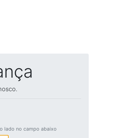
ança
nosco.
ao lado no campo abaixo