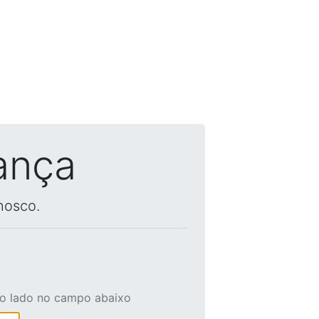
ança
nosco.
ao lado no campo abaixo